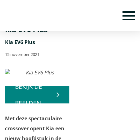
Home
Nieuws
Kia EV6 Plus
To
Kia EV6 Plus
Kia EV6 Plus
15 november 2021
BEKIJK DE
BEELDEN
Met deze spectaculaire
crossover opent Kia een
nieuw hoofdstuk in de