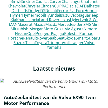
Bmw
Bürstner
Cadillac
Carver
Challenger
Chatenet
Chevrolet
Chrysler
Citroën
CUPRA
Dacia
DAF
Daihatsu
Dethleffs
Dodge
DS
Ducati
Ferrari
Fiat
Ford
Honda
Hymer
Hymermobil
Hyundai
Isuzu
Iveco
Jaguar
Jeep
Kia
Knaus
Lancia
Land Rover
Lexus
Ligier
Lynk & Co
MAN
Maserati
Maxus
Mazda
Mercedes-Benz
MG
Mini
Mitsubishi
Morgan
Moto Guzzi
MV Agusta
Nimoto
Nissan
Opel
Peugeot
Piaggio
Polestar
Pontiac
Porsche
Renault
Rover
Saab
Seat
Škoda
Smart
Subaru
Suzuki
Tesla
Toyota
Triumph
Volkswagen
Volvo
Yamaha
Laatste nieuws
AutoZeelandtest van de Volvo EX90 Twin
Motor Performance