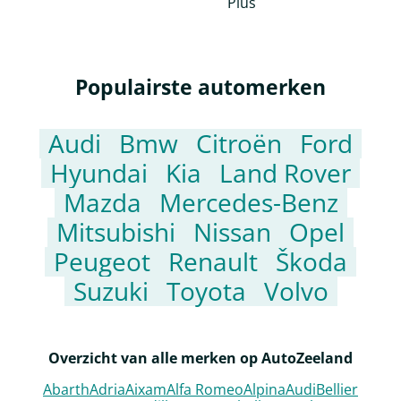
Populairste automerken
Audi
Bmw
Citroën
Ford
Hyundai
Kia
Land Rover
Mazda
Mercedes-Benz
Mitsubishi
Nissan
Opel
Peugeot
Renault
Škoda
Suzuki
Toyota
Volvo
Overzicht van alle merken op AutoZeeland
Abarth
Adria
Aixam
Alfa Romeo
Alpina
Audi
Bellier