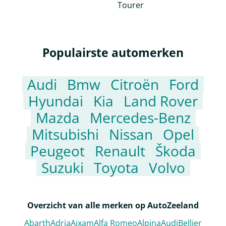
Populairste automerken
Audi
Bmw
Citroën
Ford
Hyundai
Kia
Land Rover
Mazda
Mercedes-Benz
Mitsubishi
Nissan
Opel
Peugeot
Renault
Škoda
Suzuki
Toyota
Volvo
Overzicht van alle merken op AutoZeeland
Abarth
Adria
Aixam
Alfa Romeo
Alpina
Audi
Bellier