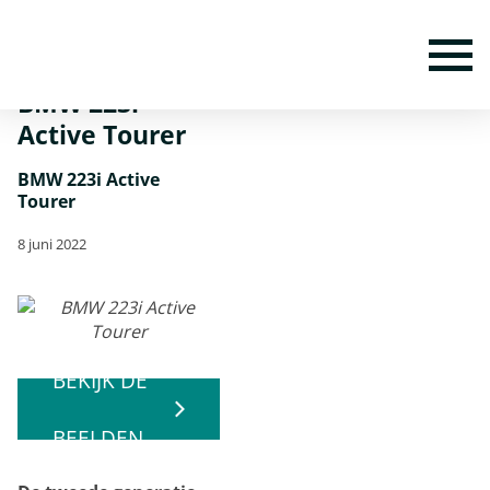
Home
Nieuws
BMW 223i Active Tourer
To
BMW 223i
Active Tourer
BMW 223i Active
Tourer
8 juni 2022
BEKIJK DE
BEELDEN