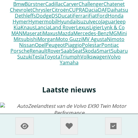
Bmw
Bürstner
Cadillac
Carver
Challenger
Chatenet
Chevrolet
Chrysler
Citroën
CUPRA
Dacia
DAF
Daihatsu
Dethleffs
Dodge
DS
Ducati
Ferrari
Fiat
Ford
Honda
Hymer
Hymermobil
Hyundai
Isuzu
Iveco
Jaguar
Jeep
Kia
Knaus
Lancia
Land Rover
Lexus
Ligier
Lynk & Co
MAN
Maserati
Maxus
Mazda
Mercedes-Benz
MG
Mini
Mitsubishi
Morgan
Moto Guzzi
MV Agusta
Nimoto
Nissan
Opel
Peugeot
Piaggio
Polestar
Pontiac
Porsche
Renault
Rover
Saab
Seat
Škoda
Smart
Subaru
Suzuki
Tesla
Toyota
Triumph
Volkswagen
Volvo
Yamaha
Laatste nieuws
AutoZeelandtest van de Volvo EX90 Twin
Motor Performance