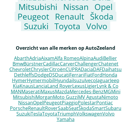
Mitsubishi
Nissan
Opel
Peugeot
Renault
Škoda
Suzuki
Toyota
Volvo
Overzicht van alle merken op AutoZeeland
Abarth
Adria
Aixam
Alfa Romeo
Alpina
Audi
Bellier
Bmw
Bürstner
Cadillac
Carver
Challenger
Chatenet
Chevrolet
Chrysler
Citroën
CUPRA
Dacia
DAF
Daihatsu
Dethleffs
Dodge
DS
Ducati
Ferrari
Fiat
Ford
Honda
Hymer
Hymermobil
Hyundai
Isuzu
Iveco
Jaguar
Jeep
Kia
Knaus
Lancia
Land Rover
Lexus
Ligier
Lynk & Co
MAN
Maserati
Maxus
Mazda
Mercedes-Benz
MG
Mini
Mitsubishi
Morgan
Moto Guzzi
MV Agusta
Nimoto
Nissan
Opel
Peugeot
Piaggio
Polestar
Pontiac
Porsche
Renault
Rover
Saab
Seat
Škoda
Smart
Subaru
Suzuki
Tesla
Toyota
Triumph
Volkswagen
Volvo
Yamaha