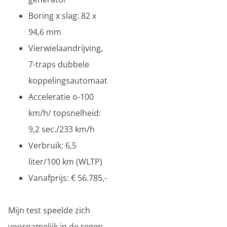
Boring x slag: 82 x
94,6 mm
Vierwielaandrijving,
7-traps dubbele
koppelingsautomaat
Acceleratie o-100
km/h/ topsnelheid:
9,2 sec./233 km/h
Verbruik: 6,5
liter/100 km (WLTP)
Vanafprijs: € 56.785,-
Mijn test speelde zich
voornamelijk in de regen