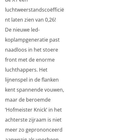
luchtweerstandscoëfficië
nt laten zien van 0,26!
De nieuwe led-
koplampgeneratie past
naadloos in het stoere
front met de enorme
luchthappers. Het
lijnenspel in de flanken
kent spannende vouwen,
maar de beroemde
‘Hofmeister Knick’ in het
achterste zijraam is niet
meer zo geprononceerd
aanwezig als voorheen.