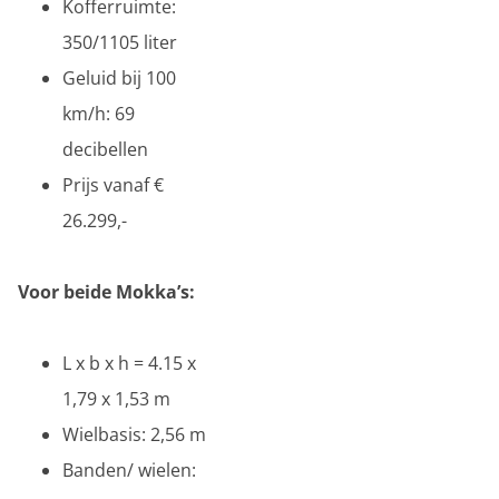
Kofferruimte:
350/1105 liter
Geluid bij 100
km/h: 69
decibellen
Prijs vanaf €
26.299,-
Voor beide Mokka’s:
L x b x h = 4.15 x
1,79 x 1,53 m
Wielbasis: 2,56 m
Banden/ wielen: