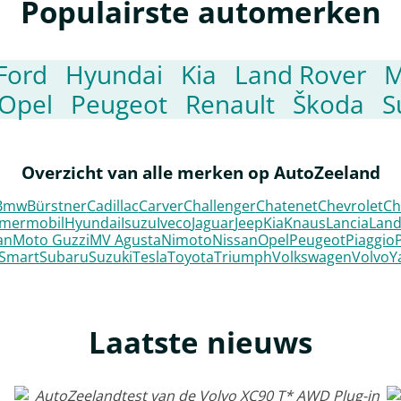
Populairste automerken
Ford
Hyundai
Kia
Land Rover
M
Opel
Peugeot
Renault
Škoda
S
Overzicht van alle merken op AutoZeeland
Bmw
Bürstner
Cadillac
Carver
Challenger
Chatenet
Chevrolet
Ch
mermobil
Hyundai
Isuzu
Iveco
Jaguar
Jeep
Kia
Knaus
Lancia
Land
an
Moto Guzzi
MV Agusta
Nimoto
Nissan
Opel
Peugeot
Piaggio
Smart
Subaru
Suzuki
Tesla
Toyota
Triumph
Volkswagen
Volvo
Y
Laatste nieuws