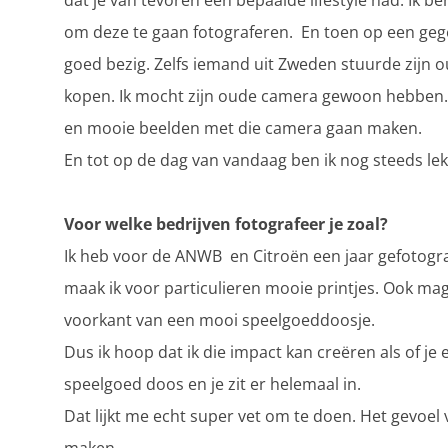
dat je van tevoren een bepaalde lifestyle had. Ik 
om deze te gaan fotograferen. En toen op een geg
goed bezig. Zelfs iemand uit Zweden stuurde zijn 
kopen. Ik mocht zijn oude camera gewoon hebben. U
en mooie beelden met die camera gaan maken.
En tot op de dag van vandaag ben ik nog steeds lek
Voor welke bedrijven fotografeer je zoal?
Ik heb voor de ANWB en Citroën een jaar gefotogr
maak ik voor particulieren mooie printjes. Ook m
voorkant van een mooi speelgoeddoosje.
Dus ik hoop dat ik die impact kan creëren als of je 
speelgoed doos en je zit er helemaal in.
Dat lijkt me echt super vet om te doen. Het gevoe