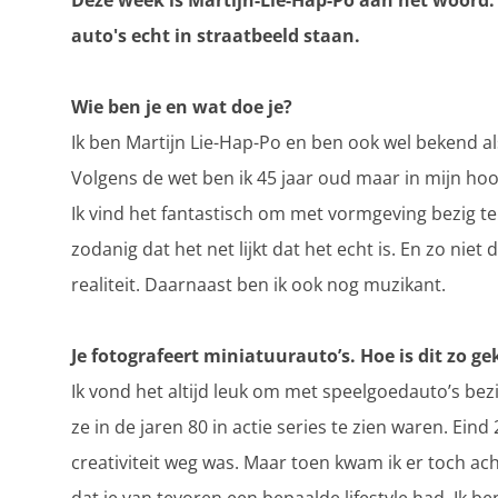
Deze week is Martijn-Lie-Hap-Po aan het woord. M
auto's echt in straatbeeld staan.
Wie ben je en wat doe je?
Ik ben Martijn Lie-Hap-Po en ben ook wel bekend a
Volgens de wet ben ik 45 jaar oud maar in mijn hoof
Ik vind het fantastisch om met vormgeving bezig te 
zodanig dat het net lijkt dat het echt is. En zo niet
realiteit. Daarnaast ben ik ook nog muzikant.
Je fotografeert miniatuurauto’s. Hoe is dit zo 
Ik vond het altijd leuk om met speelgoedauto’s bezi
ze in de jaren 80 in actie series te zien waren. Ein
creativiteit weg was. Maar toen kwam ik er toch ach