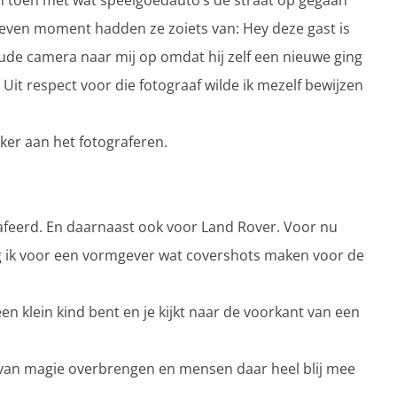
ben toen met wat speelgoedauto’s de straat op gegaan
even moment hadden ze zoiets van: Hey deze gast is
oude camera naar mij op omdat hij zelf een nieuwe ging
it respect voor die fotograaf wilde ik mezelf bewijzen
ker aan het fotograferen.
afeerd. En daarnaast ook voor Land Rover. Voor nu
ag ik voor een vormgever wat covershots maken voor de
een klein kind bent en je kijkt naar de voorkant van een
l van magie overbrengen en mensen daar heel blij mee