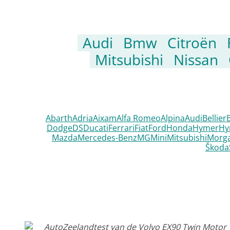
Audi
Bmw
Citroën
Mitsubishi
Nissan
Abarth
Adria
Aixam
Alfa Romeo
Alpina
Audi
Bellier
Dodge
DS
Ducati
Ferrari
Fiat
Ford
Honda
Hymer
Hy
Mazda
Mercedes-Benz
MG
Mini
Mitsubishi
Morg
Škoda