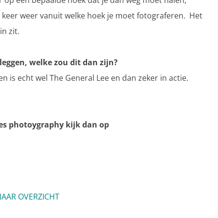
r op een bepaalde hoek dat je dan weg moet halen,
lke keer weer vanuit welke hoek je moet fotograferen. Het
n zit.
leggen, welke zou dit dan zijn?
n is echt wel The General Lee en dan zeker in actie.
es photoygraphy kijk dan op
AAR OVERZICHT