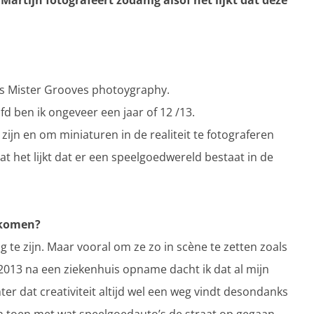
artijn fotografeert zodanig alsof het lijkt dat deze
ls Mister Grooves photoygraphy.
d ben ik ongeveer een jaar of 12 /13.
zijn en om miniaturen in de realiteit te fotograferen
 dat het lijkt dat er een speelgoedwereld bestaat in de
gekomen?
g te zijn. Maar vooral om ze zo in scène te zetten zoals
d 2013 na een ziekenhuis opname dacht ik dat al mijn
ter dat creativiteit altijd wel een weg vindt desondanks