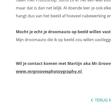
halen met Photoshop. Soms zit er net een wiel voo
maar dat is dan net lelijk. Al doende leer je ook e
hangt dus van het beeld af hoeveel nabewerking eri
Mocht je echt je droomauto op beeld willen vast
Mijn droomauto die ik op beeld zou willen vastlegge
Wil je contact komen met Martijn aka Mr.Groov
w
ww.mrgroovesphotoygraphy.nl
TERUG N