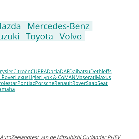
azda
Mercedes-Benz
uzuki
Toyota
Volvo
rysler
Citroën
CUPRA
Dacia
DAF
Daihatsu
Dethleffs
 Rover
Lexus
Ligier
Lynk & Co
MAN
Maserati
Maxus
Polestar
Pontiac
Porsche
Renault
Rover
Saab
Seat
amaha