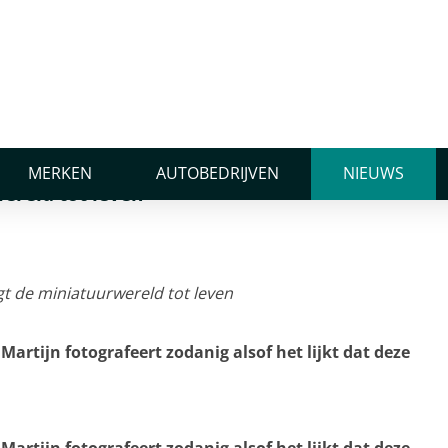
 tot leven
engt de miniatuurwereld
MERKEN
AUTOBEDRIJVEN
NIEUWS
ereld tot leven
artijn fotografeert zodanig alsof het lijkt dat deze