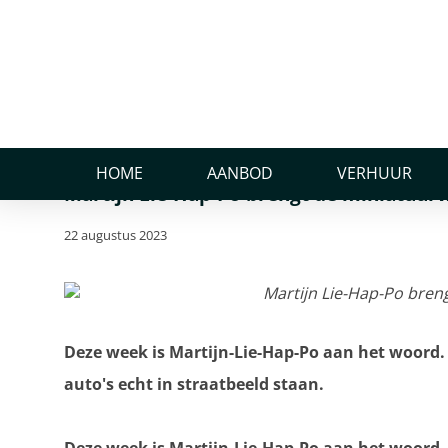
Home
Nieuws
Martijn Lie-Hap-Po brengt de miniatuurwereld
Martijn Lie-Hap-Po br
tot leven
HOME
AANBOD
VERHUUR
Martijn Lie-Hap-Po brengt de miniatuurw
22 augustus 2023
Deze week is Martijn-Lie-Hap-Po aan het woord. M
auto's echt in straatbeeld staan.