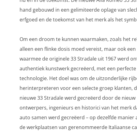
nu én in de toekomst. De nieuwe Alfa Romeo 33 St
hand gebouwd in een gelimiteerde oplage van slec
erfgoed en de toekomst van het merk als het symbo
Om een droom te kunnen waarmaken, zoals het reïn
alleen een flinke dosis moed vereist, maar ook een
waarmee de originele 33 Stradale uit 1967 werd o
authentiek kunstwerk gecreëerd, met een perfect
technologie. Het doel was om de uitzonderlijke rijb
herinterpreteren voor een selecte groep klanten, d
nieuwe 33 Stradale werd gecreëerd door de nieuw 
ontwerpers, ingenieurs en historici van het merk d
auto samen werd gecreëerd – op dezelfde manier al
de werkplaatsen van gerenommeerde Italiaanse car