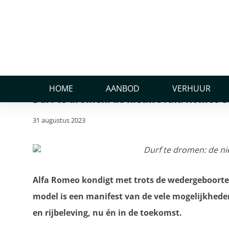
Home
Nieuws
Durf te dromen: de nieuwe Alfa Romeo 33 Stra
Durf te dromen: de ni
Stradale
HOME
AANBOD
VERHUUR
Durf te dromen: de nieuwe Alfa Romeo 3
31 augustus 2023
Alfa Romeo kondigt met trots de wedergeboorte 
model is een manifest van de vele mogelijkhede
en rijbeleving, nu én in de toekomst.