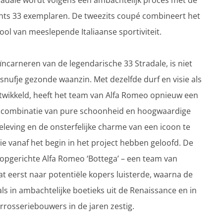
radale wordt volgens een ambachtelijk proces met de
hts 33 exemplaren. De tweezits coupé combineert het
ol van meeslepende Italiaanse sportiviteit.
carneren van de legendarische 33 Stradale, is niet
 snufje gezonde waanzin. Met dezelfde durf en visie als
ntwikkeld, heeft het team van Alfa Romeo opnieuw een
e combinatie van pure schoonheid en hoogwaardige
eleving en de onsterfelijke charme van een icoon te
ie vanaf het begin in het project hebben geloofd. De
opgerichte Alfa Romeo ‘Bottega’ – een team van
at eerst naar potentiële kopers luisterde, waarna de
s in ambachtelijke boetieks uit de Renaissance en in
rosseriebouwers in de jaren zestig.