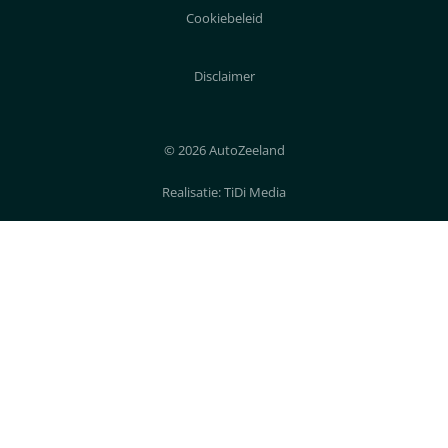
Cookiebeleid
Disclaimer
© 2026 AutoZeeland
Realisatie:
TiDi Media