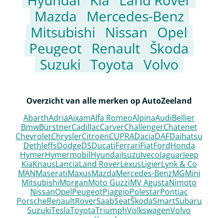
Hyundai
Kia
Land Rover
Mazda
Mercedes-Benz
Mitsubishi
Nissan
Opel
Peugeot
Renault
Škoda
Suzuki
Toyota
Volvo
Overzicht van alle merken op AutoZeeland
Abarth
Adria
Aixam
Alfa Romeo
Alpina
Audi
Bellier
Bmw
Bürstner
Cadillac
Carver
Challenger
Chatenet
Chevrolet
Chrysler
Citroën
CUPRA
Dacia
DAF
Daihatsu
Dethleffs
Dodge
DS
Ducati
Ferrari
Fiat
Ford
Honda
Hymer
Hymermobil
Hyundai
Isuzu
Iveco
Jaguar
Jeep
Kia
Knaus
Lancia
Land Rover
Lexus
Ligier
Lynk & Co
MAN
Maserati
Maxus
Mazda
Mercedes-Benz
MG
Mini
Mitsubishi
Morgan
Moto Guzzi
MV Agusta
Nimoto
Nissan
Opel
Peugeot
Piaggio
Polestar
Pontiac
Porsche
Renault
Rover
Saab
Seat
Škoda
Smart
Subaru
Suzuki
Tesla
Toyota
Triumph
Volkswagen
Volvo