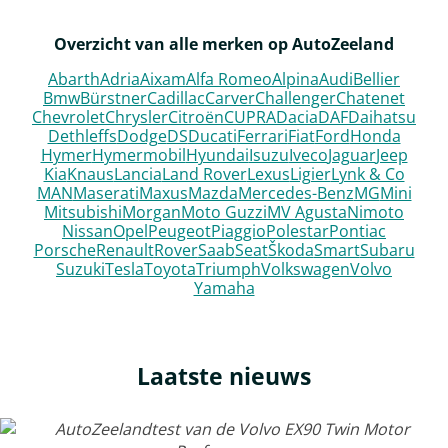
Overzicht van alle merken op AutoZeeland
Abarth
Adria
Aixam
Alfa Romeo
Alpina
Audi
Bellier
Bmw
Bürstner
Cadillac
Carver
Challenger
Chatenet
Chevrolet
Chrysler
Citroën
CUPRA
Dacia
DAF
Daihatsu
Dethleffs
Dodge
DS
Ducati
Ferrari
Fiat
Ford
Honda
Hymer
Hymermobil
Hyundai
Isuzu
Iveco
Jaguar
Jeep
Kia
Knaus
Lancia
Land Rover
Lexus
Ligier
Lynk & Co
MAN
Maserati
Maxus
Mazda
Mercedes-Benz
MG
Mini
Mitsubishi
Morgan
Moto Guzzi
MV Agusta
Nimoto
Nissan
Opel
Peugeot
Piaggio
Polestar
Pontiac
Porsche
Renault
Rover
Saab
Seat
Škoda
Smart
Subaru
Suzuki
Tesla
Toyota
Triumph
Volkswagen
Volvo
Yamaha
Laatste nieuws