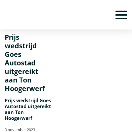
Home
Nieuws
Prijs wedstrijd Goes Autostad uitgereikt aan Ton
Hoogerwerf
To
Prijs
wedstrijd
Goes
Autostad
uitgereikt
aan Ton
Hoogerwerf
Prijs wedstrijd Goes
Autostad uitgereikt
aan Ton
Hoogerwerf
3 november 2023