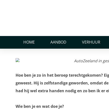
Home
Nieuws
AutoZeeland in gesprek met Glenn den Exter
AutoZeeland in gespre
AutoZeeland in gesprek met Glenn den E
HOME
AANBOD
VERHUUR
14 november 2023
Hoe ben je zo in het beroep terechtgekomen? Eige
geweest. Hij is zelfstandige geworden, omdat de z
had hij wel extra handen nodig en zo ben ik er ei
Wie ben je en wat doe je?