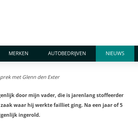
k met Glenn den Exter
xter
MERKEN
AUTOBEDRIJVEN
NIEUWS
nlijk door mijn vader, die is jarenlang stoffeerder
aak waar hij werkte failliet ging. Na een jaar of 5
genlijk ingerold.