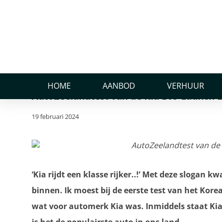
Home
Nieuws
AutoZeelandtest van de Kia EV9 Launch Editio
AutoZeelandtest van de
GT-Line
HOME
AANBOD
VERHUUR
AutoZeelandtest van de Kia EV9 Launch E
19 februari 2024
‘Kia rijdt een klasse rijker..!’ Met deze slogan
binnen. Ik moest bij de eerste test van het Kor
wat voor automerk Kia was. Inmiddels staat Kia