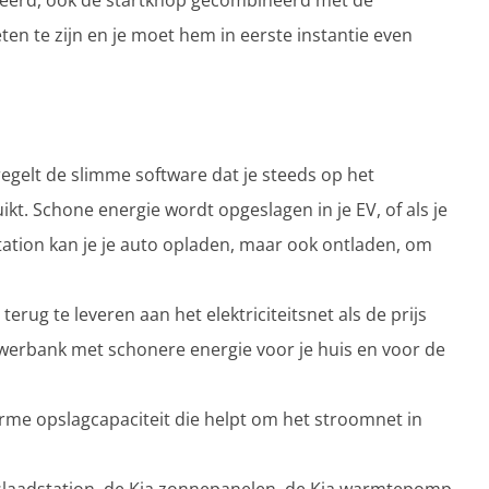
peerd, ook de startknop gecombineerd met de
eten te zijn en je moet hem in eerste instantie even
egelt de slimme software dat je steeds op het
kt. Schone energie wordt opgeslagen in je EV, of als je
dstation kan je je auto opladen, maar ook ontladen, om
rug te leveren aan het elektriciteitsnet als de prijs
powerbank met schonere energie voor je huis en voor de
rme opslagcapaciteit die helpt om het stroomnet in