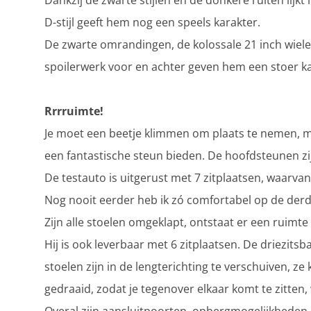
Dankzij de zwarte stijlen en de donkere ruiten lijkt
D-stijl geeft hem nog een speels karakter.
De zwarte omrandingen, de kolossale 21 inch wiele
spoilerwerk voor en achter geven hem een stoer kar
Rrrruimte!
Je moet een beetje klimmen om plaats te nemen, m
een fantastische steun bieden. De hoofdsteunen zi
De testauto is uitgerust met 7 zitplaatsen, waarvan 
Nog nooit eerder heb ik zó comfortabel op de derde 
Zijn alle stoelen omgeklapt, ontstaat er een ruimte
Hij is ook leverbaar met 6 zitplaatsen. De driezit
stoelen zijn in de lengterichting te verschuiven,
gedraaid, zodat je tegenover elkaar komt te zitte