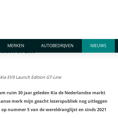
n GT-Line
 Kia EV9 Launch Edition
MERKEN
AUTOBEDRIJVEN
NIEUWS
dition GT-Line
 kwam ruim 30 jaar geleden Kia de Nederlandse markt
eaanse merk mijn geacht lezerspubliek nog uitleggen
 op nummer 5 van de wereldranglijst en sinds 2021