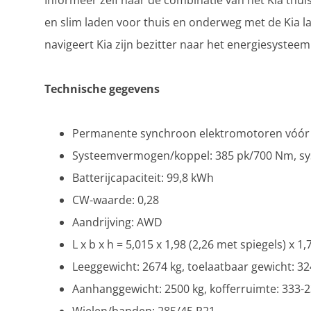
Informeer zelf naar de combinatie van het Kia thu
en slim laden voor thuis en onderweg met de Kia l
navigeert Kia zijn bezitter naar het energiesystee
Technische gegevens
Permanente synchroon elektromotoren vóór 
Systeemvermogen/koppel: 385 pk/700 Nm, sy
Batterijcapaciteit: 99,8 kWh
CW-waarde: 0,28
Aandrijving: AWD
L x b x h = 5,015 x 1,98 (2,26 met spiegels) x 1
Leeggewicht: 2674 kg, toelaatbaar gewicht: 32
Aanhanggewicht: 2500 kg, kofferruimte: 333-