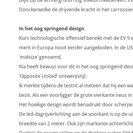
blijft op de achtergrond nog steeds meedenken. In
Donckerwolke de drijvende kracht in het carrossier
In het oog springend design
Kia’s technologische offensief bereikt met de EV 9
merk in Europa nooit eerder aangeboden. In de US
‘midsize’ genoemd.
Kia heeft bewust voor dit in het oog springend d
‘Opposite United’ ontwerpstijl.
Ik merkte tijdens de testrit al meteen dat hij een
bezit. Als een voorligger de grote vierkante neus in
Het hoekige design wordt benadrukt door scherpe
De led-dagrijverlichting aan de voorkant is op de 
breedte van 2 meter. Ook zijn markante achterlichtp