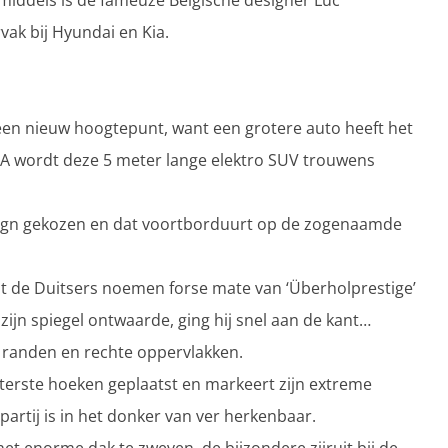
middels is de fameuze Belgische designer Luc
vak bij Hyundai en Kia.
 een nieuw hoogtepunt, want een grotere auto heeft het
A wordt deze 5 meter lange elektro SUV trouwens
esign gekozen en dat voortborduurt op de zogenaamde
 wat de Duitsers noemen forse mate van ‘Überholprestige’
 zijn spiegel ontwaarde, ging hij snel aan de kant…
 randen en rechte oppervlakken.
uiterste hoeken geplaatst en markeert zijn extreme
artij is in het donker van ver herkenbaar.