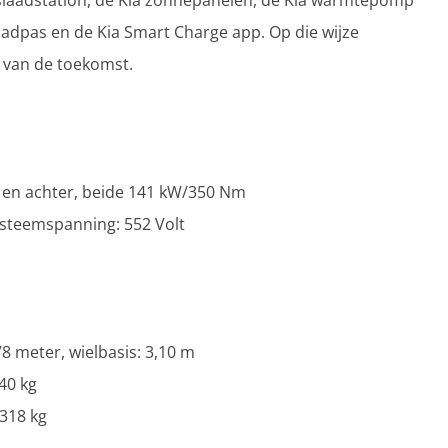
islaadstation, de Kia zonnepanelen, de Kia warmtepomp
aadpas en de Kia Smart Charge app. Op die wijze
m van de toekomst.
en achter, beide 141 kW/350 Nm
steemspanning: 552 Volt
,78 meter, wielbasis: 3,10 m
40 kg
2318 kg