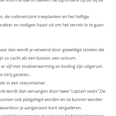
 het enorme dak te zweven, de bijzondere zijruit bij de
n, de rudimentaire treeplanken en het heftige
akter en nodigen haast uit om het terrein in te gaan.
aar dan wordt je verwend door geweldige stoelen die
jn zo zacht als een kussen, een unicum.
er vijf met stoelverwarming en koeling zijn uitgerust.
zitrij gezeten..
 als in een zeecontainer.
sbank wordt dan vervangen door twee “captain seats”.De
 ze kunnen ook platgelegd worden en ze kunnen worden
n, waardoor je aangenaam kunt vergaderen.