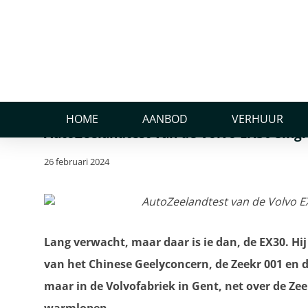
Home
Nieuws
AutoZeelandtest van de Volvo EX30 Single Mo
AutoZeelandtest van de
Extended Range Ultra
HOME
AANBOD
VERHUUR
AutoZeelandtest van de Volvo EX30 Sing
26 februari 2024
Lang verwacht, maar daar is ie dan, de EX30. Hij
van het Chinese Geelyconcern, de Zeekr 001 en 
maar in de Volvofabriek in Gent, net over de Zee