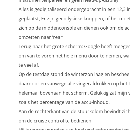
instrumentenpaneel en geen head-up-display.
Alles is gedigitaliseerd ondergebracht in een 12,3
geplaatst, Er zijn geen fysieke knoppen, of het moe
zich op de middenconsole en dienen ook om de ach
omzetten naar ‘rear’
Terug naar het grote scherm: Google heeft meegeda
om van te voren het hele menu door te nemen, want 
te veel af.
Op de testdag stond de winterzon laag en bescheen
daardoor en vanwege alle vingerafdrukken op het t
helemaal bovenaan het scherm. Gelukkig zat mijn v
zoals het percentage van de accu-inhoud.
Aan de rechterkant van de stuurkolom bevindt zich
om de cruise control te bedienen.