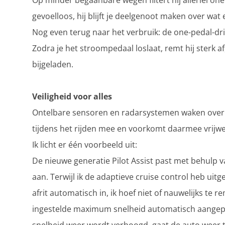
Op minder begaanbare wegen filtert hij allerlei o
gevoelloos, hij blijft je deelgenoot maken over wa
Nog even terug naar het verbruik: de one-pedal-drive
Zodra je het stroompedaal loslaat, remt hij sterk af
bijgeladen.
Veiligheid voor alles
Ontelbare sensoren en radarsystemen waken over de
tijdens het rijden mee en voorkomt daarmee vrijwel
Ik licht er één voorbeeld uit:
De nieuwe generatie Pilot Assist past met behulp v
aan. Terwijl ik de adaptieve cruise control heb uit
afrit automatisch in, ik hoef niet of nauwelijks te
ingestelde maximum snelheid automatisch aangepas