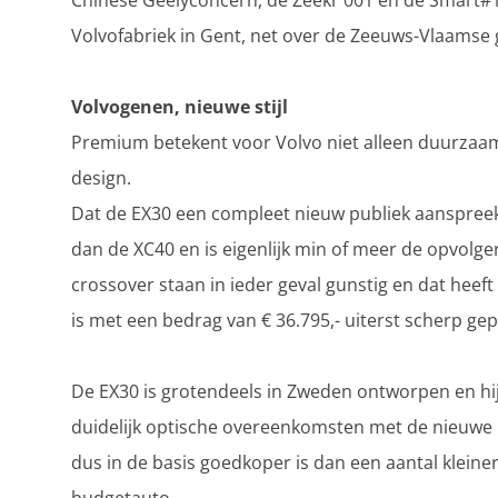
Chinese Geelyconcern, de Zeekr 001 en de Smart#1
Volvofabriek in Gent, net over de Zeeuws-Vlaamse g
Volvogenen, nieuwe stijl
Premium betekent voor Volvo niet alleen duurzaam
design.
Dat de EX30 een compleet nieuw publiek aanspreekt,
dan de XC40 en is eigenlijk min of meer de opvolge
crossover staan in ieder geval gunstig en dat heeft
is met een bedrag van € 36.795,- uiterst scherp gep
De EX30 is grotendeels in Zweden ontworpen en hij 
duidelijk optische overeenkomsten met de nieuwe E
dus in de basis goedkoper is dan een aantal kleiner