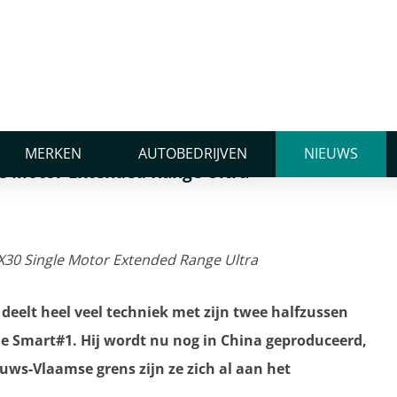
tor Extended Range Ultra
 Volvo EX30 Single Motor
MERKEN
AUTOBEDRIJVEN
NIEUWS
le Motor Extended Range Ultra
 deelt heel veel techniek met zijn twee halfzussen
de Smart#1. Hij wordt nu nog in China geproduceerd,
uws-Vlaamse grens zijn ze zich al aan het