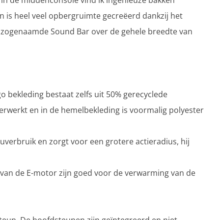
: in de middenconsole vind ik ingenieuze bakken
en is heel veel opbergruimte gecreëerd dankzij het
e zogenaamde Sound Bar over de gehele breedte van
go bekleding bestaat zelfs uit 50% gerecyclede
 verwerkt en in de hemelbekleding is voormalig polyester
verbruik en zorgt voor een grotere actieradius, hij
van de E-motor zijn goed voor de verwarming van de