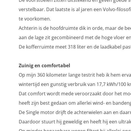
De voorstoelen zitten uitstekend en geven goede s
verstelbaar. Dat laatste is al jaren een Volvo-filos
te voorkomen.
Achterin is de hoofdruimte dik in orde, maar de be
aan de lage zit gecombineerd met de hoge vloer en
De kofferruimte meet 318 liter en de laadkabel past
Zuinig en comfortabel
Op mijn 360 kilometer lange testrit heb ik hem erv
wintertijd een gunstig verbruik van 17,7 kWh/100 k
Dat comfort wordt mede veroorzaakt door het mooie
heeft zijn best gedaan om allerlei wind- en bande
De Single motor drijft de achterwielen aan en daa
Daardoor stuurt hij geweldig en heeft hij een ultrak