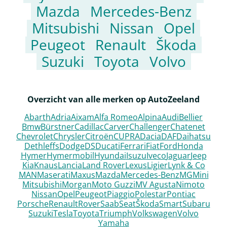
Mazda
Mercedes-Benz
Mitsubishi
Nissan
Opel
Peugeot
Renault
Škoda
Suzuki
Toyota
Volvo
Overzicht van alle merken op AutoZeeland
Abarth
Adria
Aixam
Alfa Romeo
Alpina
Audi
Bellier
Bmw
Bürstner
Cadillac
Carver
Challenger
Chatenet
Chevrolet
Chrysler
Citroën
CUPRA
Dacia
DAF
Daihatsu
Dethleffs
Dodge
DS
Ducati
Ferrari
Fiat
Ford
Honda
Hymer
Hymermobil
Hyundai
Isuzu
Iveco
Jaguar
Jeep
Kia
Knaus
Lancia
Land Rover
Lexus
Ligier
Lynk & Co
MAN
Maserati
Maxus
Mazda
Mercedes-Benz
MG
Mini
Mitsubishi
Morgan
Moto Guzzi
MV Agusta
Nimoto
Nissan
Opel
Peugeot
Piaggio
Polestar
Pontiac
Porsche
Renault
Rover
Saab
Seat
Škoda
Smart
Subaru
Suzuki
Tesla
Toyota
Triumph
Volkswagen
Volvo
Yamaha