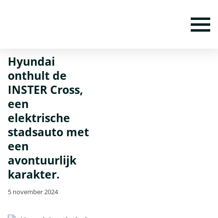
Home
Nieuws
Hyundai onthult de INSTER Cross, een elektrische
stadsauto met een avontuurlijk karakter.
To
Hyundai
onthult de
INSTER Cross,
een
elektrische
stadsauto met
een
avontuurlijk
karakter.
5 november 2024