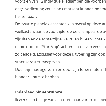
voorzien van 12 individuele ledlampen die voorbeh
dagrijverlichting zou je ook markant kunnen noeme
herkenbaar.
De zwarte pianolak-accenten zijn overal op deze 
wielkasten, aan de voorzijde, op de drempels, de ov
zijruiten en de achterzijde, Ze vallen bij een lichte
name door de ‘Star Map’- achterlichten van verre
zo bedoeld. Exclusief voor deze uitvoering zijn oo
stoer karakter meegeven.
Door zijn hoekige vorm en door zijn forse maten ( l x
binnenruimte te hebben.
Inderdaad binnenruimte
Ik werk een beetje van achteren naar voren: de m