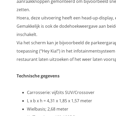
aanraakknoppen gemonteerd om bijvoorbeeld snel d
zetten.
Hoera, deze uitvoering heeft een head-up-display, 
Gemakkelijk is ook de dodehoekweergave aan beide 
inschakelt.
Via het scherm kan je bijvoorbeeld de parkeergarage
toepassing (“Hey Kia!”) in het infotainmentsysteem
restaurant laten uitzoeken of het weer laten voorsp
Technische gegevens
Carrosserie: vijfzits SUV/Crossover
L x b x h = 4,31 x 1,85 x 1,57 meter
Wielbasis; 2,68 meter