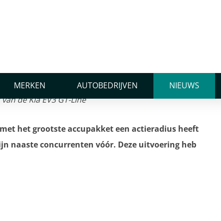
 Kia EV3 GT-Line
MERKEN
AUTOBEDRIJVEN
NIEUWS
 met het grootste accupakket een actieradius heeft
ijn naaste concurrenten vóór. Deze uitvoering heb