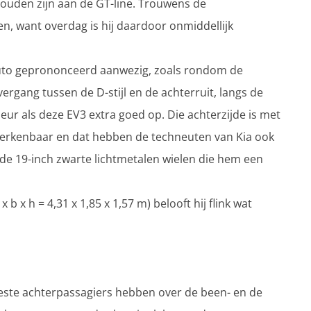
ouden zijn aan de GT-line. Trouwens de
n, want overdag is hij daardoor onmiddellijk
auto geprononceerd aanwezig, zoals rondom de
ergang tussen de D-stijl en de achterruit, langs de
 kleur als deze EV3 extra goed op. Die achterzijde is met
 herkenbaar en dat hebben de techneuten van Kia ook
k de 19-inch zwarte lichtmetalen wielen die hem een
 b x h = 4,31 x 1,85 x 1,57 m) belooft hij flink wat
eeste achterpassagiers hebben over de been- en de