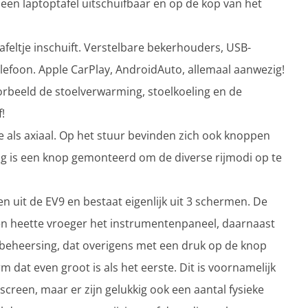
een laptoptafel uitschuifbaar en op de kop van het
tafeltje inschuift. Verstelbare bekerhouders, USB-
lefoon. Apple CarPlay, AndroidAuto, allemaal aanwezig!
oorbeeld de stoelverwarming, stoelkoeling en de
!
te als axiaal. Op het stuur bevinden zich ook knoppen
ag is een knop gemonteerd om de diverse rijmodi op te
uit de EV9 en bestaat eigenlijk uit 3 schermen. De
t en heette vroeger het instrumentenpaneel, daarnaast
tbeheersing, dat overigens met een druk op de knop
dat even groot is als het eerste. Dit is voornamelijk
screen, maar er zijn gelukkig ook een aantal fysieke