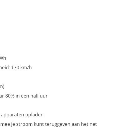
kWh
heid: 170 km/h
m)
r 80% in een half uur
ke apparaten opladen
aarmee je stroom kunt teruggeven aan het net