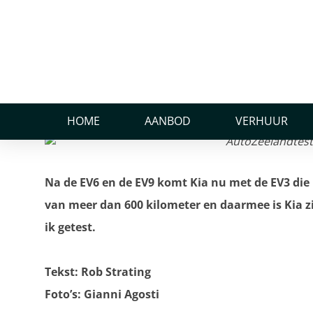
Home
Nieuws
AutoZeelandtest van de Kia EV3 GT-Line
AutoZeelandtest van de
25 november 2024
HOME
AANBOD
VERHUUR
Na de EV6 en de EV9 komt Kia nu met de EV3 die
van meer dan 600 kilometer en daarmee is Kia z
ik getest.
Tekst: Rob Strating
Foto’s: Gianni Agosti